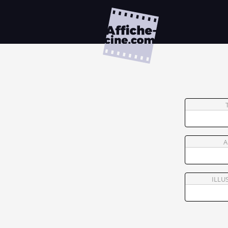
A
ILLU