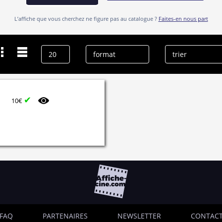
L’affiche que vous cherchez ne figure pas au catalogue ?
Faites-en nous part
Dernières recherches
Marcelo Caetano
effacer l’historique
✔
10€
FAQ
PARTENAIRES
NEWSLETTER
CONTAC