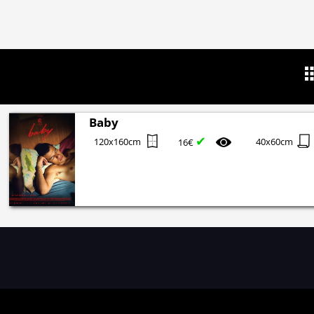
Baby
✔
120x160cm
40x60cm
16€