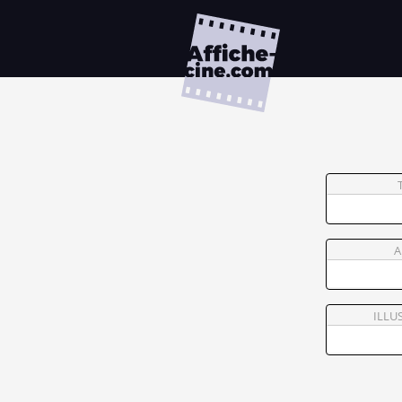
A
ILLU