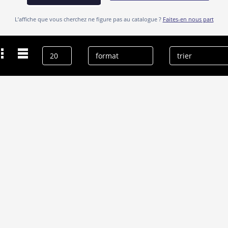
L’affiche que vous cherchez ne figure pas au catalogue ?
Faites-en nous part
Dernières recherches
Marcelo Caetano
effacer l’historique