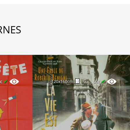
RNES
✔
✔
120x160cm
0€
50€