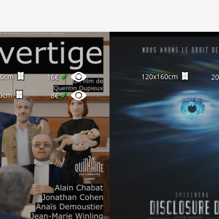
✔
60cm
120x160cm
16€
2
✔
0cm
8€