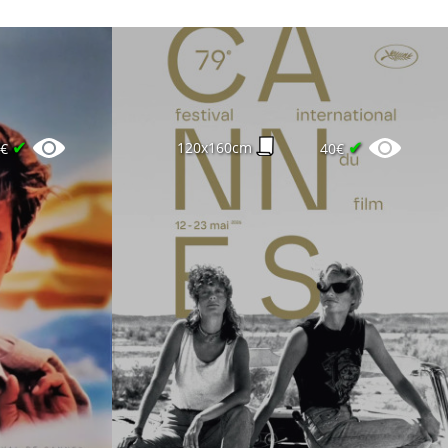
✔
✔
120x160cm
0€
40€