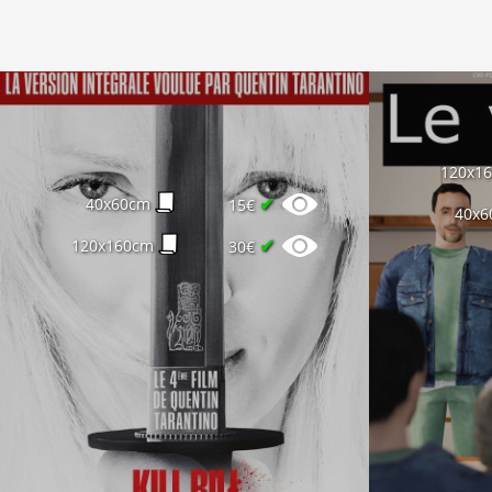
120x1
✔
40x60cm
15€
40x6
✔
120x160cm
30€