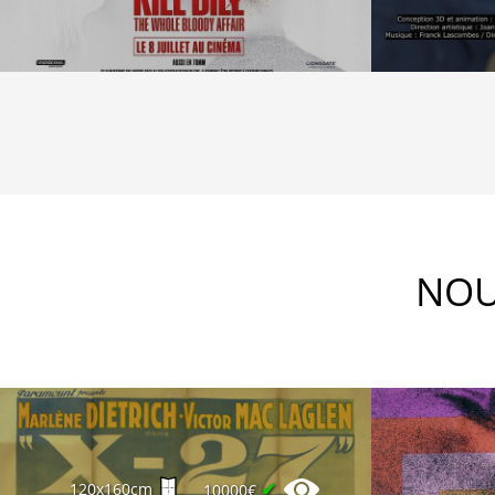
NOU
✔
120x160cm
10000€