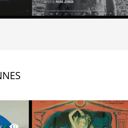
NNES
✔
0€