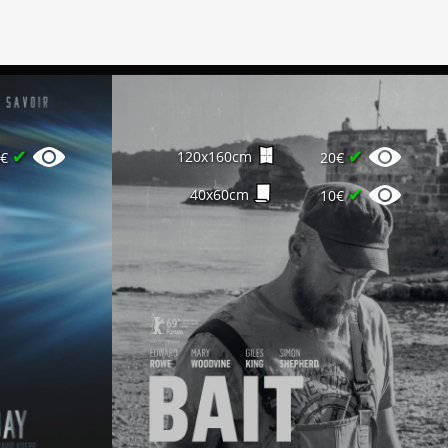
✔
✔
120x160cm
0€
20€
✔
40x60cm
10€