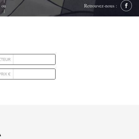
Retrouvez-nous :
ou
CTEUR
PRIX €
A