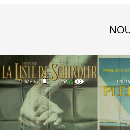
NOU
✔
120x160cm
120x1
60€