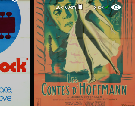
✔
120x160cm
800€