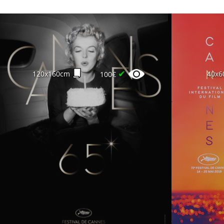
✔
120x160cm
40x6
100€