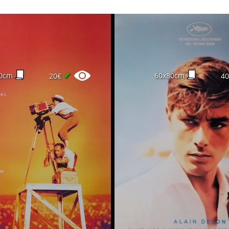
✔
0cm
60x80cm
20€
4