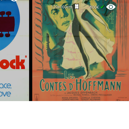
✔
120x160cm
800€