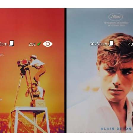
✔
0cm
60x80cm
20€
4