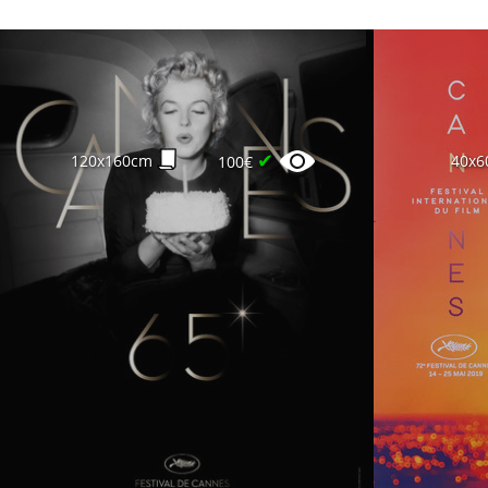
✔
120x160cm
40x6
100€