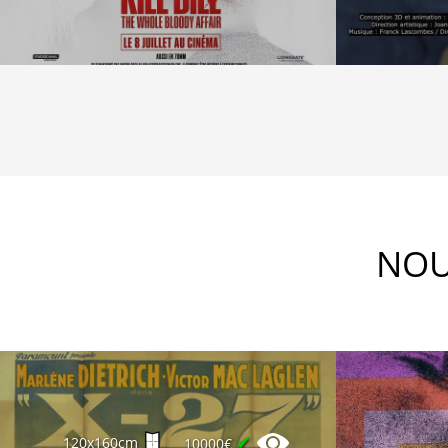
NOU
✔
120x160cm
10000€