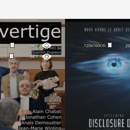
✔
60cm
120x160cm
16€
2
✔
0cm
8€