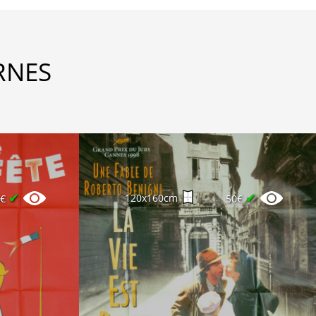
RNES
✔
✔
120x160cm
0€
50€