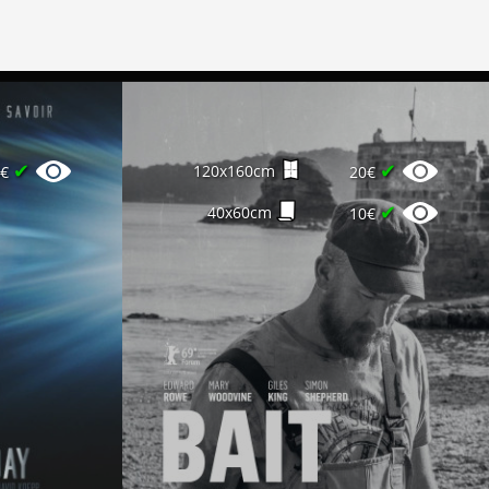
✔
✔
120x160cm
0€
20€
✔
40x60cm
10€