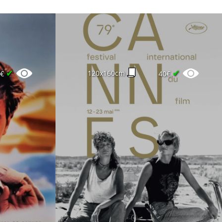
✔
✔
120x160cm
0€
40€