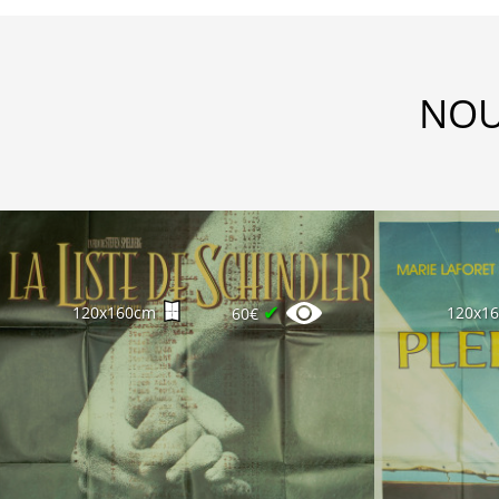
NOU
✔
120x160cm
120x1
60€