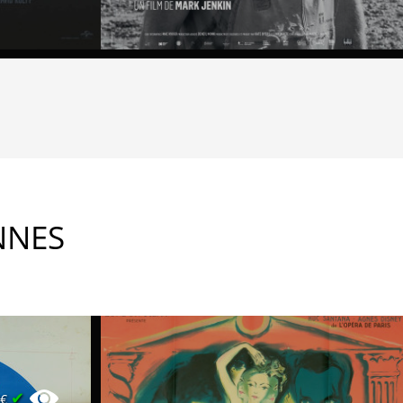
NNES
✔
0€