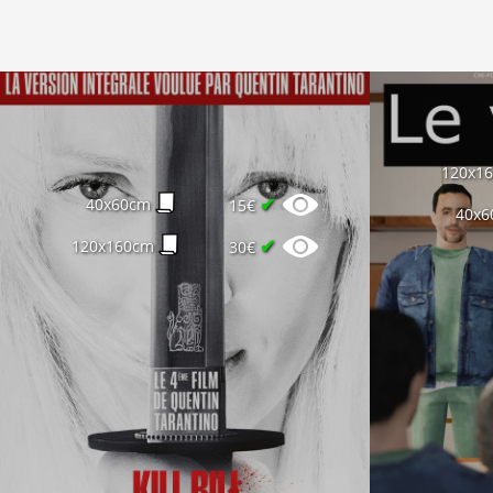
120x1
✔
40x60cm
15€
40x6
✔
120x160cm
30€