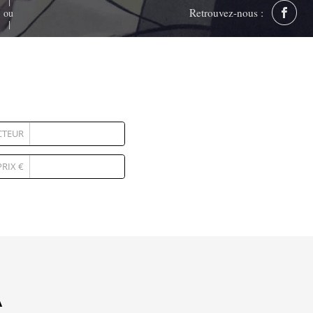
Retrouvez-nous :
ou
CTEUR
PRIX €
A