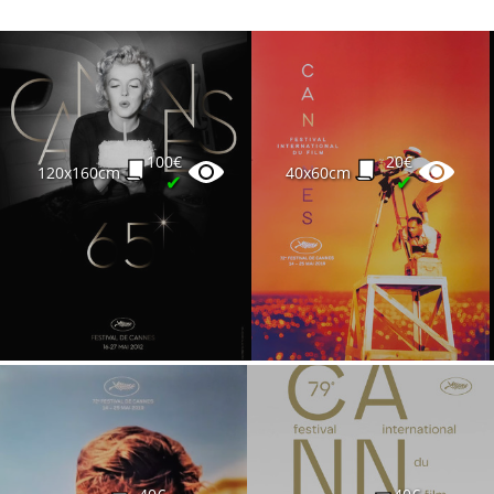
100€
20€
120x160cm
40x60cm
✔
✔