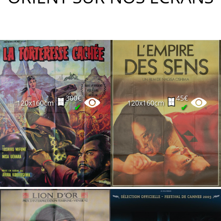
300€
45€
120x160cm
120x160cm
✔
✔