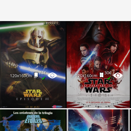
74€
30€
120x160cm
120x160cm
✔
✔