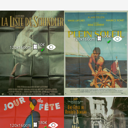
100€
120x160cm
✔
60€
120x160cm
✔
180€
120x160cm
✔