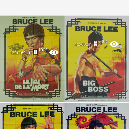
30€
40x60cm
✔
100€
120x160cm
✔