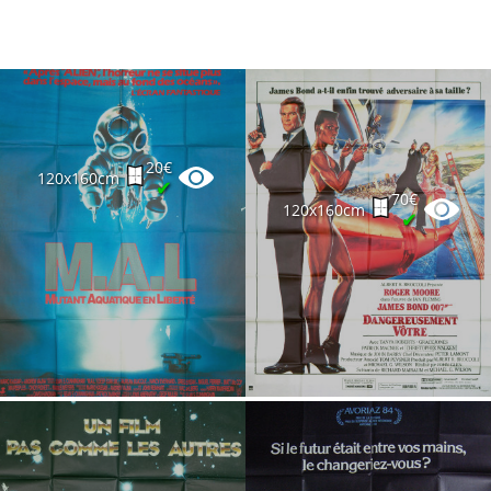
20€
120x160cm
✔
70€
120x160cm
✔