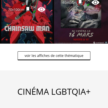
10€
40x60cm
✔
25€
70x100cm
✔
voir les affiches de cette thématique
CINÉMA LGBTQIA+