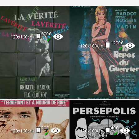
600€
120x160cm
✔
1200€
120x160cm
✔
20€
40€
120x160cm
120x160cm
✔
✔