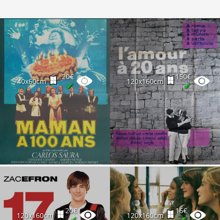
20€
150€
40x60cm
120x160cm
✔
✔
20€
16€
120x160cm
120x160cm
✔
✔