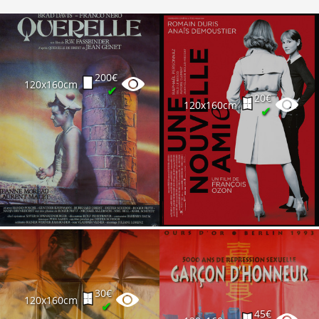
200€
120x160cm
✔
20€
120x160cm
✔
30€
120x160cm
✔
45€