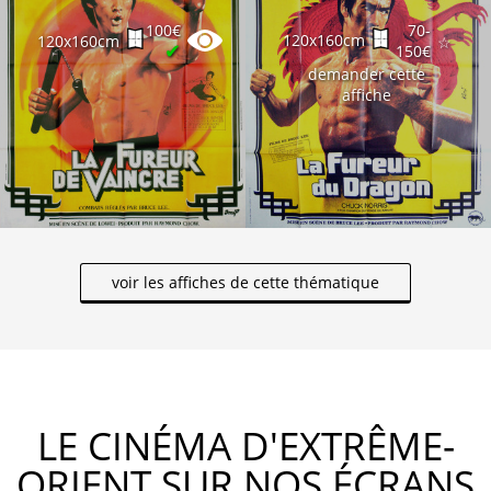
100€
70-
120x160cm
120x160cm
☆
✔
150€
demander cette
affiche
voir les affiches de cette thématique
LE CINÉMA D'EXTRÊME-
ORIENT SUR NOS ÉCRANS