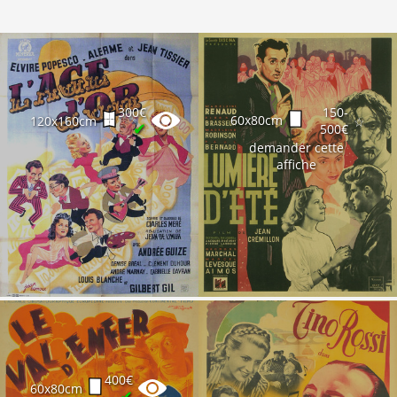
300€
150-
60x80cm
120x160cm
☆
✔
500€
demander cette
affiche
400€
60x80cm
✔