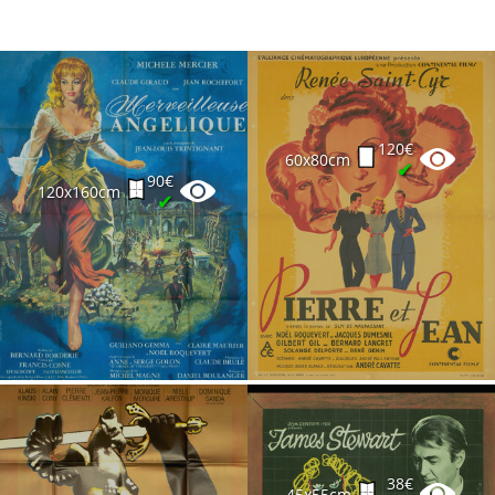
120€
60x80cm
✔
90€
120x160cm
✔
38€
45x55cm