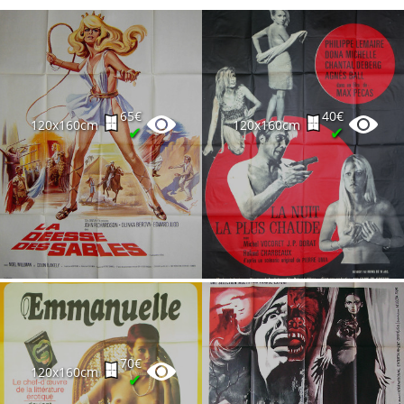
65€
40€
120x160cm
120x160cm
✔
✔
70€
120x160cm
✔