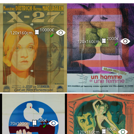
10000€
120x160cm
✔
2000€
120x160cm
✔
500€
70x100cm
✔
800€
120x160cm