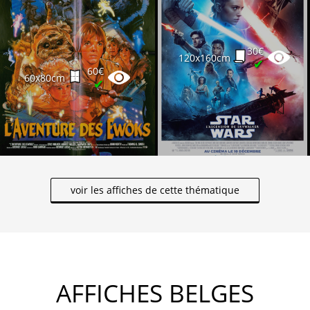
30€
120x160cm
✔
60€
60x80cm
✔
voir les affiches de cette thématique
AFFICHES BELGES