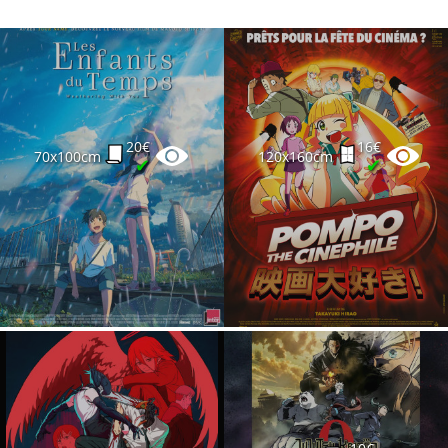
20€
16€
70x100cm
120x160cm
✔
✔