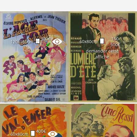
300€
150-
60x80cm
120x160cm
☆
✔
500€
demander cette
affiche
400€
60x80cm
✔