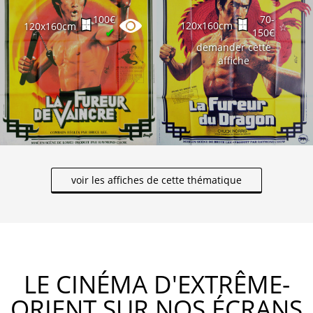
100€
70-
120x160cm
120x160cm
☆
✔
150€
demander cette
affiche
voir les affiches de cette thématique
LE CINÉMA D'EXTRÊME-
ORIENT SUR NOS ÉCRANS