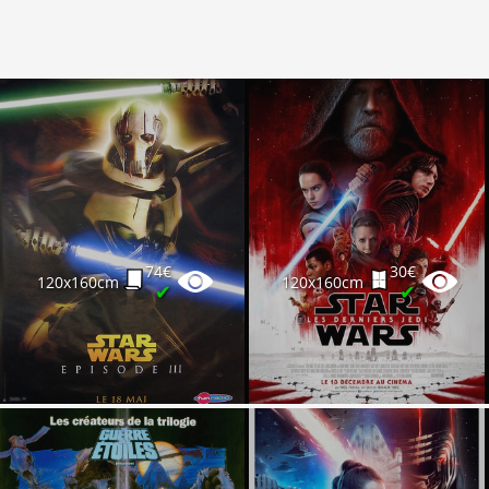
74€
30€
120x160cm
120x160cm
✔
✔