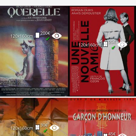
200€
120x160cm
✔
20€
120x160cm
✔
30€
120x160cm
✔
45€