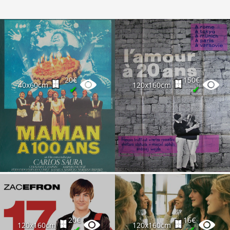
20€
150€
40x60cm
120x160cm
✔
✔
20€
16€
120x160cm
120x160cm
✔
✔