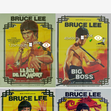
30€
40x60cm
✔
100€
120x160cm
✔