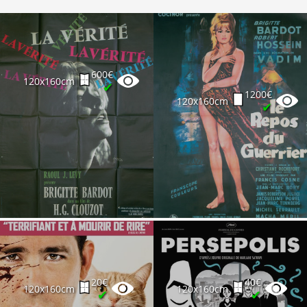
600€
120x160cm
✔
1200€
120x160cm
✔
20€
40€
120x160cm
120x160cm
✔
✔