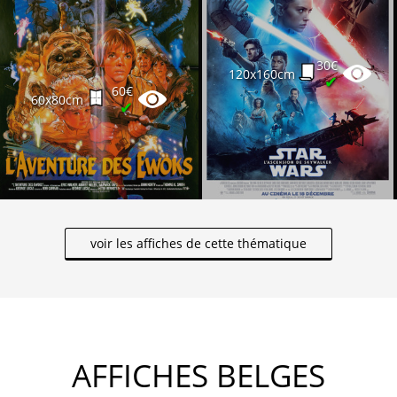
30€
120x160cm
✔
60€
60x80cm
✔
voir les affiches de cette thématique
AFFICHES BELGES