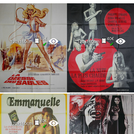
65€
40€
120x160cm
120x160cm
✔
✔
70€
120x160cm
✔