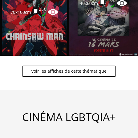
10€
40x60cm
✔
25€
70x100cm
✔
voir les affiches de cette thématique
CINÉMA LGBTQIA+