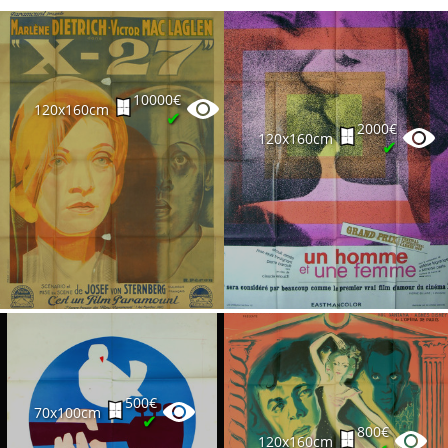
10000€
120x160cm
✔
2000€
120x160cm
✔
500€
70x100cm
✔
800€
120x160cm