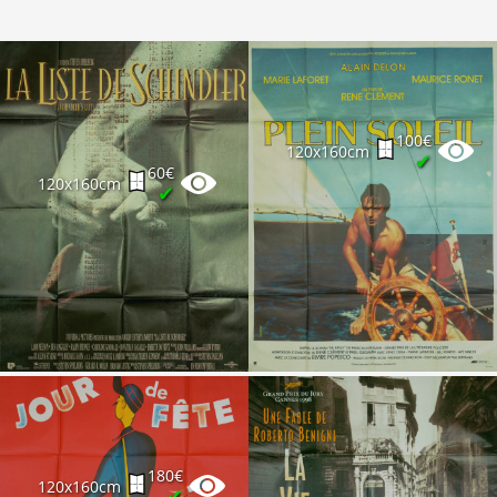
100€
120x160cm
✔
60€
120x160cm
✔
180€
120x160cm
✔