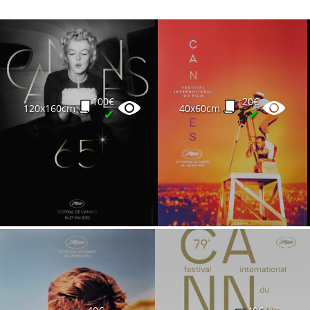
100€
20€
120x160cm
40x60cm
✔
✔