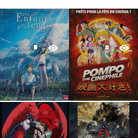
20€
16€
70x100cm
120x160cm
✔
✔