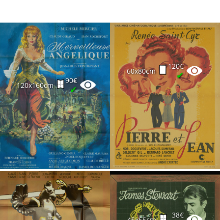
120€
60x80cm
✔
90€
120x160cm
✔
38€
45x55cm