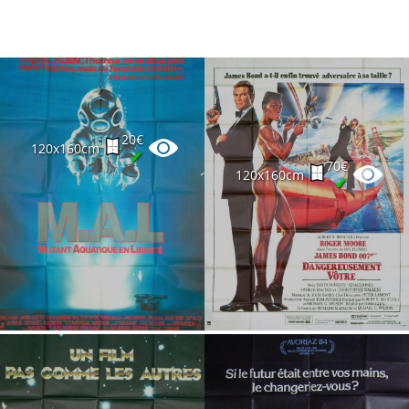
20€
120x160cm
✔
70€
120x160cm
✔