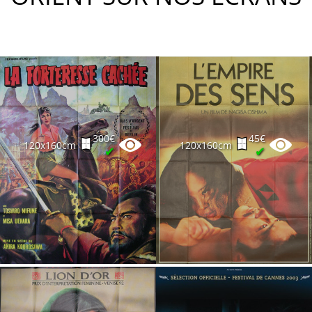
300€
45€
120x160cm
120x160cm
✔
✔