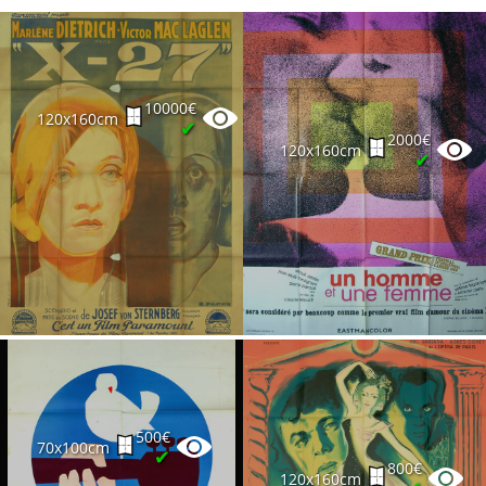
10000€
120x160cm
✔
2000€
120x160cm
✔
500€
70x100cm
✔
800€
120x160cm