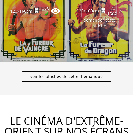
100€
70-
120x160cm
120x160cm
☆
✔
150€
demander cette
affiche
voir les affiches de cette thématique
LE CINÉMA D'EXTRÊME-
ORIENT SUR NOS ÉCRANS