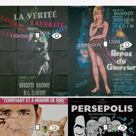
600€
120x160cm
✔
1200€
120x160cm
✔
20€
40€
120x160cm
120x160cm
✔
✔