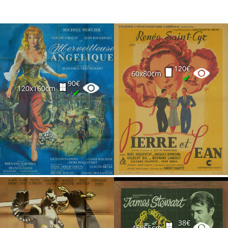
120€
60x80cm
✔
90€
120x160cm
✔
38€
45x55cm