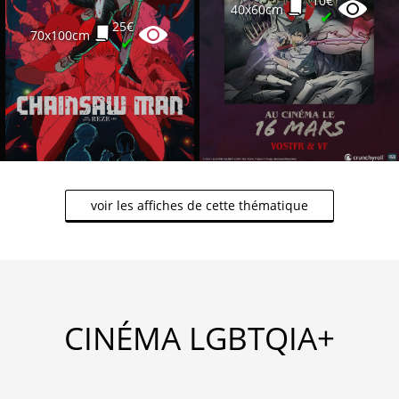
10€
40x60cm
✔
25€
70x100cm
✔
voir les affiches de cette thématique
CINÉMA LGBTQIA+