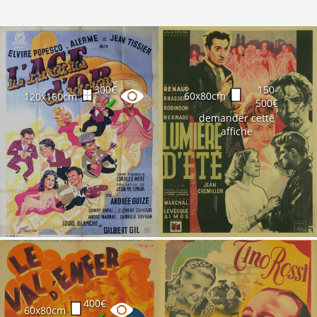
300€
150-
60x80cm
120x160cm
☆
✔
500€
demander cette
affiche
400€
60x80cm
✔