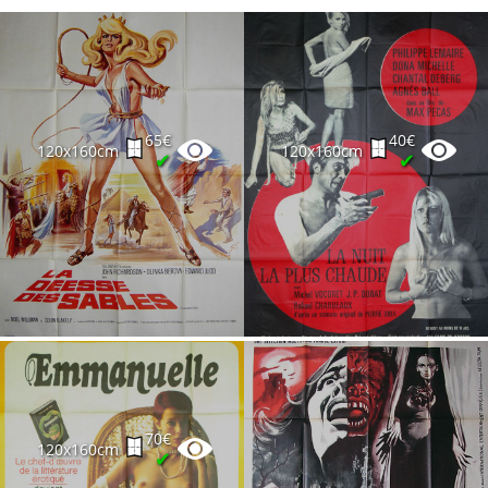
65€
40€
120x160cm
120x160cm
✔
✔
70€
120x160cm
✔