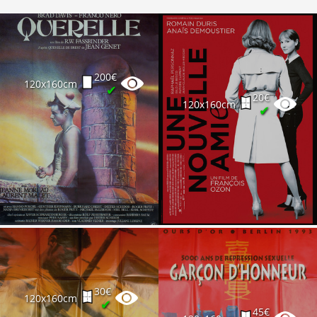
200€
120x160cm
✔
20€
120x160cm
✔
30€
120x160cm
✔
45€