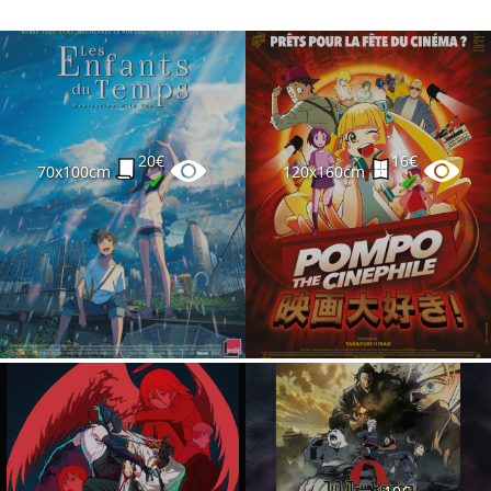
20€
16€
70x100cm
120x160cm
✔
✔