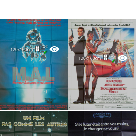
20€
120x160cm
✔
70€
120x160cm
✔