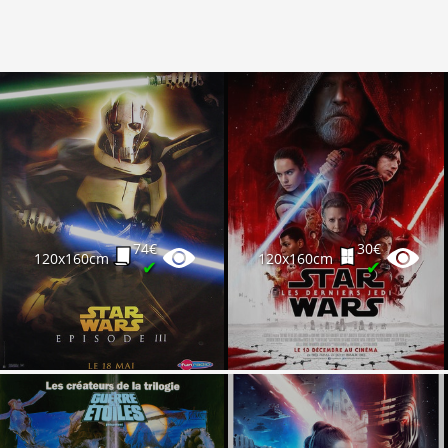
74€
30€
120x160cm
120x160cm
✔
✔