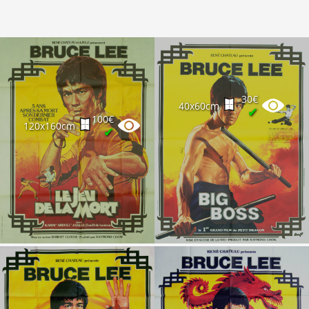
30€
40x60cm
✔
100€
120x160cm
✔