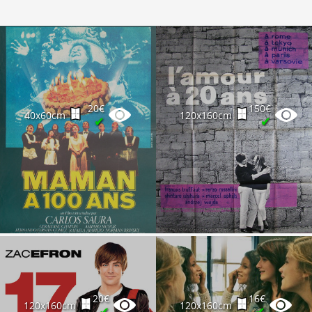
20€
150€
40x60cm
120x160cm
✔
✔
20€
16€
120x160cm
120x160cm
✔
✔