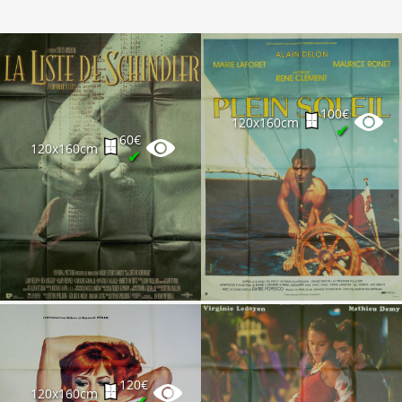
100€
120x160cm
✔
60€
120x160cm
✔
120€
120x160cm
✔