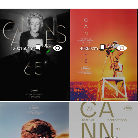
100€
20€
120x160cm
40x60cm
✔
✔