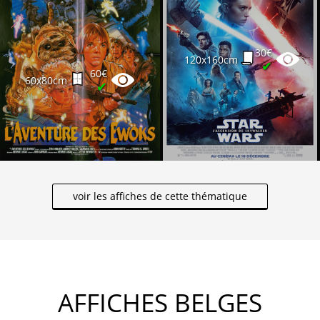
30€
120x160cm
✔
60€
60x80cm
✔
voir les affiches de cette thématique
AFFICHES BELGES