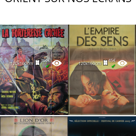
300€
45€
120x160cm
120x160cm
✔
✔