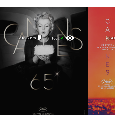
✔
120x160cm
40x6
100€