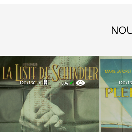
NOU
✔
120x160cm
120x1
60€