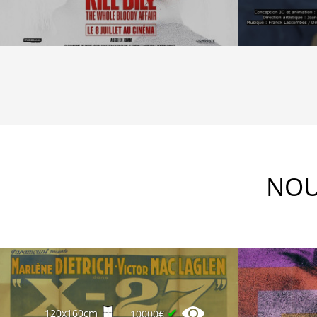
NOU
✔
120x160cm
10000€