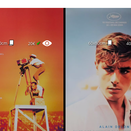
✔
0cm
60x80cm
20€
4