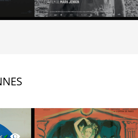
NNES
✔
0€