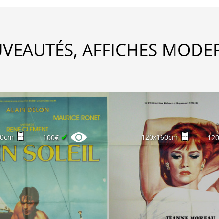
VEAUTÉS, AFFICHES MODE
✔
60cm
120x160cm
100€
12