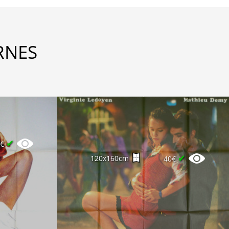
RNES
✔
0€
✔
120x160cm
40€