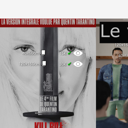
120x1
✔
40x60cm
15€
40x6
✔
120x160cm
30€