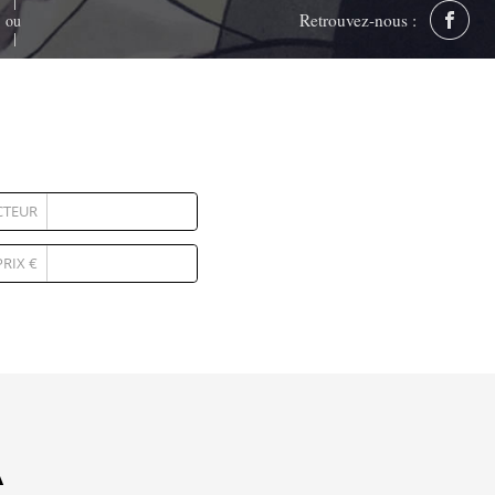
Retrouvez-nous :
ou
CTEUR
PRIX €
A