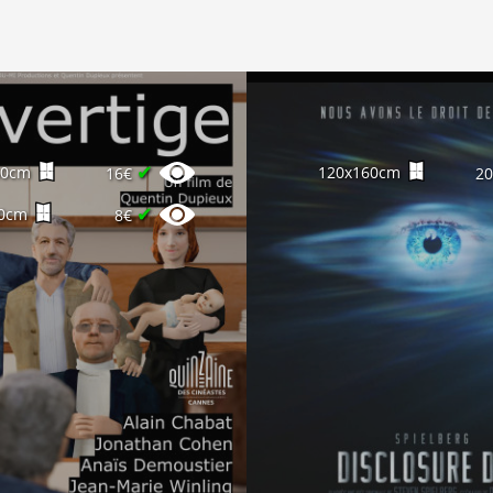
✔
60cm
120x160cm
16€
2
✔
0cm
8€