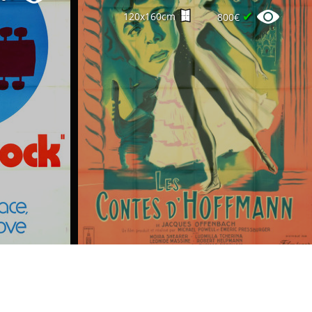
✔
120x160cm
800€