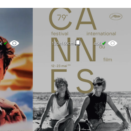
✔
✔
120x160cm
0€
40€