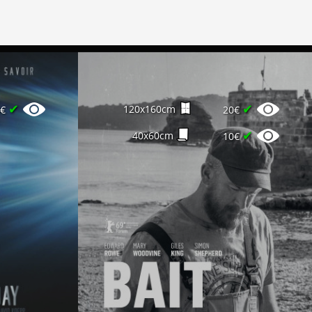
✔
✔
120x160cm
0€
20€
✔
40x60cm
10€