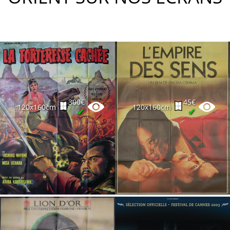
300€
45€
120x160cm
120x160cm
✔
✔