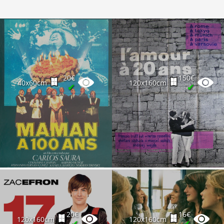
20€
150€
40x60cm
120x160cm
✔
✔
20€
16€
120x160cm
120x160cm
✔
✔