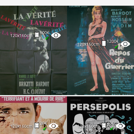
600€
120x160cm
✔
1200€
120x160cm
✔
20€
40€
120x160cm
120x160cm
✔
✔