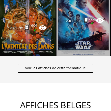
30€
120x160cm
✔
60€
60x80cm
✔
voir les affiches de cette thématique
AFFICHES BELGES