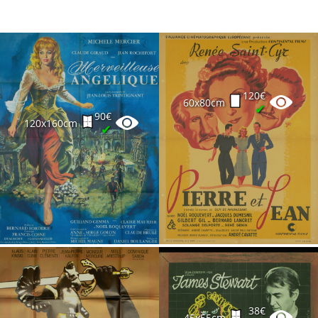
120€
60x80cm
✔
90€
120x160cm
✔
38€
45x55cm