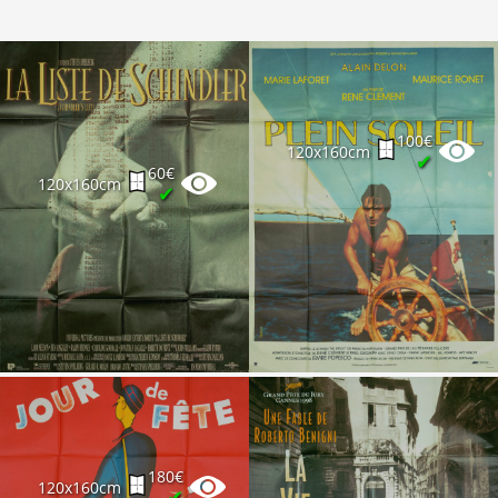
100€
120x160cm
✔
60€
120x160cm
✔
180€
120x160cm
✔