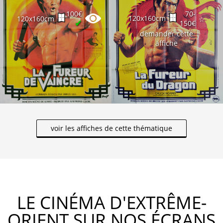
100€
70-
120x160cm
120x160cm
☆
✔
150€
demander cette
affiche
voir les affiches de cette thématique
LE CINÉMA D'EXTRÊME-
ORIENT SUR NOS ÉCRANS