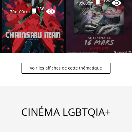
10€
40x60cm
✔
25€
70x100cm
✔
voir les affiches de cette thématique
CINÉMA LGBTQIA+