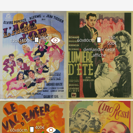
300€
150-
60x80cm
120x160cm
☆
✔
500€
demander cette
affiche
400€
60x80cm
✔