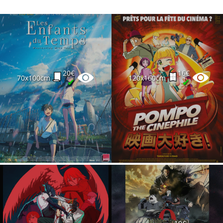
20€
16€
70x100cm
120x160cm
✔
✔