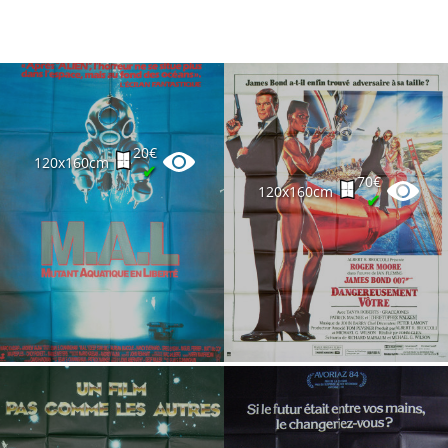
20€
120x160cm
✔
70€
120x160cm
✔