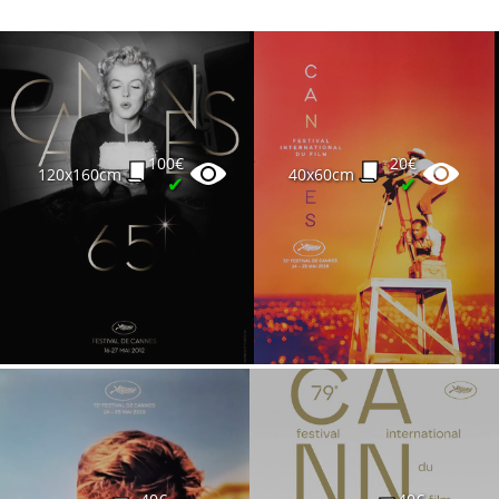
100€
20€
120x160cm
40x60cm
✔
✔