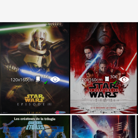
74€
30€
120x160cm
120x160cm
✔
✔