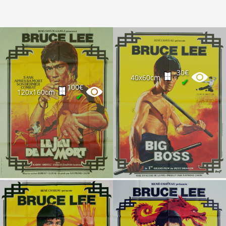
30€
40x60cm
✔
100€
120x160cm
✔