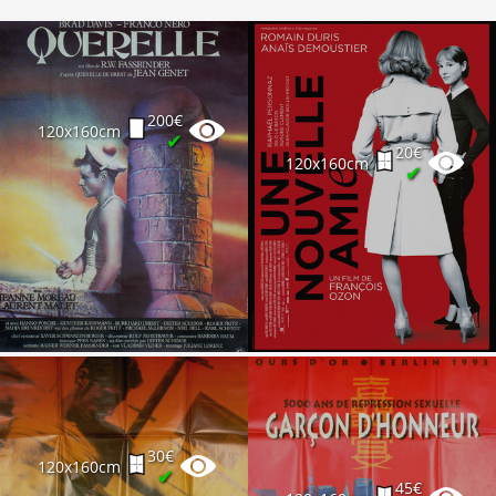
200€
120x160cm
✔
20€
120x160cm
✔
30€
120x160cm
✔
45€