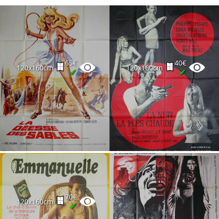
65€
40€
120x160cm
120x160cm
✔
✔
70€
120x160cm
✔