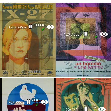
10000€
120x160cm
✔
2000€
120x160cm
✔
500€
70x100cm
✔
800€
120x160cm